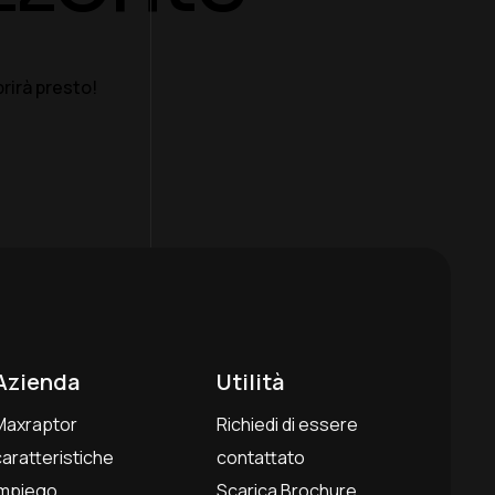
rirà presto!
Azienda
Utilità
Maxraptor
Richiedi di essere
caratteristiche
contattato
Impiego
Scarica Brochure