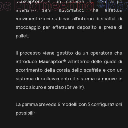
 Engineering
®Maxra
Maxraptor®
è un sistema di stoccaggio
intensivo semi automatico che effettua
movimentazioni su binari all’interno di scaffali di
stoccaggio per effettuare deposito e presa di
pallet.
Il processo viene gestito da un operatore che
introduce
Maxraptor®
all’interno delle guide di
scorrimento della corsia dello scaffale e con un
sistema di sollevamento il sistema si muove in
modo sicuro e preciso (Drive In).
La gamma prevede 9 modelli con 3 configurazioni
possibili: