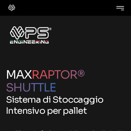
MAX
RAPTOR
®
SHUTTLE
S
i
s
t
e
m
a
d
i
S
t
o
c
c
a
g
g
i
o
I
n
t
e
n
s
i
v
o
p
e
r
p
a
l
l
e
t