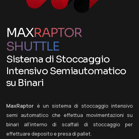
MAX
RAPTOR
SHUTTLE
S
i
s
t
e
m
a
d
i
S
t
o
c
c
a
g
g
i
o
I
n
t
e
n
s
i
v
o
S
e
m
i
a
u
t
o
m
a
t
i
c
o
s
u
B
i
n
a
r
i
MaxRaptor
è un sistema di stoccaggio intensivo
semi automatico che effettua movimentazioni su
binari all’interno di scaffali di stoccaggio per
effettuare deposito e presa di pallet.